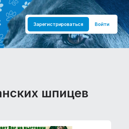
Зарегистрироваться
Войти
анских шпицев