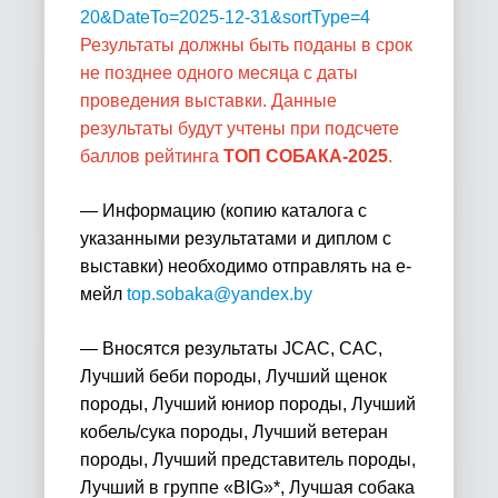
20&DateTo=2025-12-31&sortType=4
Результаты должны быть поданы в срок
не позднее одного месяца с даты
проведения выставки.
Данные
результаты будут учтены при подсчете
баллов рейтинга
ТОП СОБАКА-2025
.
— Информацию (копию каталога с
указанными результатами и диплом с
выставки) необходимо отправлять на е-
мейл
top
.
sobaka
@
yandex
.
by
— Вносятся результаты
JCAC
, САС,
Лучший беби породы, Лучший щенок
породы, Лучший юниор породы, Лучший
кобель/сука породы, Лучший ветеран
породы, Лучший представитель породы,
Лучший в группе «BIG»*, Лучшая собака