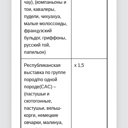
чау), (компаньоны и
тои, кавалеры,
пудели, чихуахуа,
малые молоссоиды,
французский
бульдог, гриффоны,
русский той,
папильон)
Республиканская
х 1,5
выставка по группе
пород/по одной
породе
(
CAC
) –
(пастушьи и
скотогонные,
пастушьи, вельш-
корги, немецкие
овчарки, малинуа,