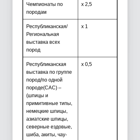
Чемпионаты по
х 2,5
породам
Республиканская/
х 1
Региональная
выставка всех
пород
Республиканская
х 0,5
выставка по группе
пород/по одной
породе
(
CAC
) –
(шпицы и
примитивные типы,
немецкие шпицы,
азиатские шпицы,
северные ездовые,
шиба, акиты, чау-