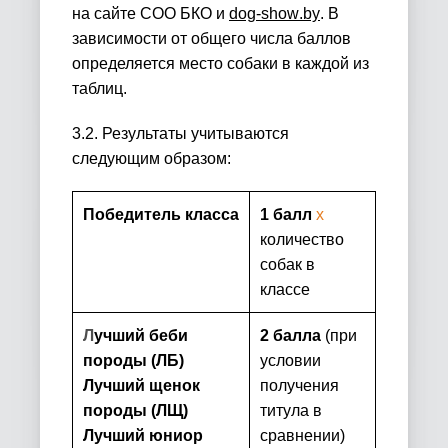
на сайте СОО БКО и
dog
-
show
.
by
. В
зависимости от общего числа баллов
определяется место собаки в каждой из
таблиц.
3.2. Результаты учитываются
следующим образом:
Победитель класса
1 балл
х
количество
собак в
классе
Л
учший беби
2 балла
(при
породы (ЛБ)
условии
Лучший щенок
получения
породы (ЛЩ)
титула в
Лучший юниор
сравнении)