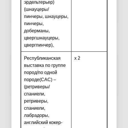
эрдельтерьер)
(шнауцеры/
пинчеры, шнауцеры,
пинчеры,
доберманы,
цвергшнауцеры,
цвергпинчер),
Республиканская
х 2
выставка по группе
пород/по одной
породе
(
CAC
) –
(ретриверы/
спаниели,
ретриверы,
спаниели,
лабрадоры,
английский кокер-