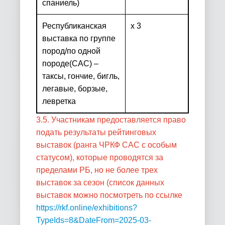
спаниель)
Республиканская
х 3
выставка по группе
пород/по одной
породе
(
CAC
) –
таксы, гончие, бигль,
легавые, борзые,
левретка
3.5. Участникам предоставляется право
подать результаты рейтинговых
выставок (ранга ЧРКФ САС
с особым
статусом), которые проводятся за
пределами РБ, но не более трех
выставок за сезон (список данных
выставок можно посмотреть по ссылке
https://rkf.online/exhibitions?
TypeIds=8&DateFrom=2025-03-