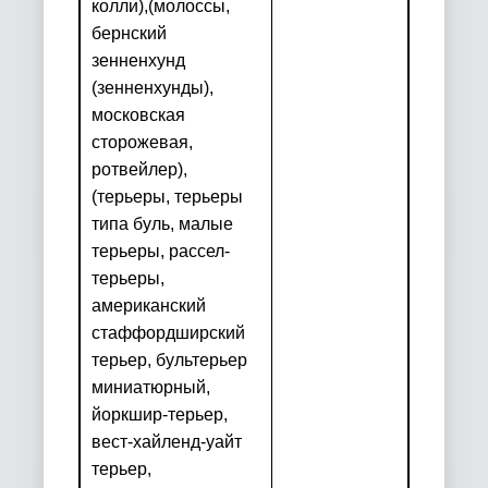
колли),
(молоссы,
бернский
зенненхунд
(зенненхунды),
московская
сторожевая,
ротвейлер),
(терьеры, терьеры
типа буль, малые
терьеры, рассел-
терьеры,
американский
стаффордширский
терьер, бультерьер
миниатюрный,
йоркшир-терьер,
вест-хайленд-уайт
терьер,