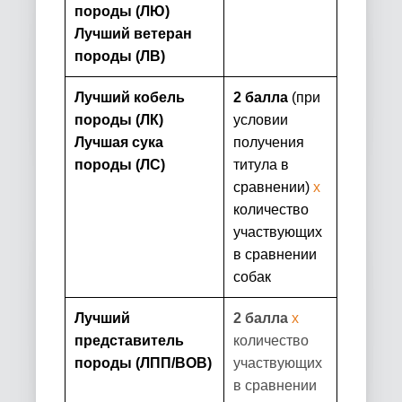
породы (ЛЮ)
Лучший ветеран
породы (ЛВ)
Лучший кобель
2 балла
(при
породы (ЛК)
условии
Лучшая сука
получения
породы (ЛС)
титула в
сравнении)
х
количество
участвующих
в сравнении
собак
Лучший
2 балла
х
представитель
количество
породы
(ЛПП/
BOB
)
участвующих
в сравнении